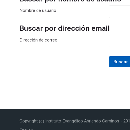
Nombre de usuario
Buscar por dirección email
Buscar por dirección email
Dirección de correo
Copyright (c) Instituto Evangélico Abriendo Caminos - 20