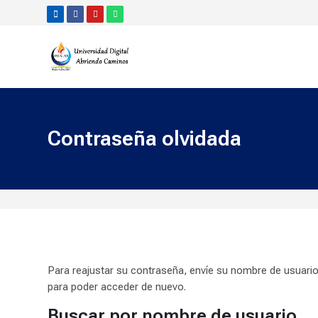
Skip to navigation
Skip to search form
Skip to login form
Salta al contenido principal
Skip to accessibility options
Skip to footer
Skip accessibility options
Contraseña olvidada
Para reajustar su contraseña, envíe su nombre de usuario
para poder acceder de nuevo.
Buscar por nombre de usuario
Buscar por nombre de usuario